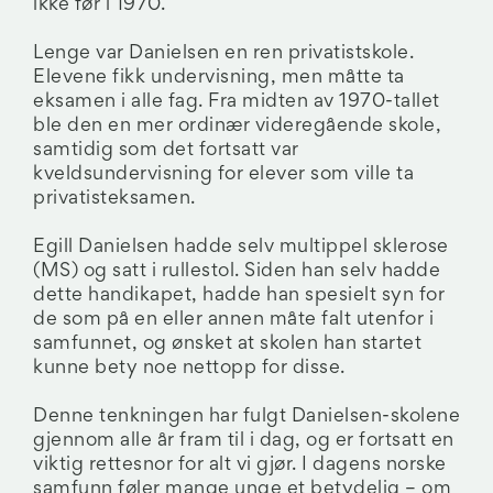
ikke før i 1970.
Lenge var Danielsen en ren privatistskole.
Elevene fikk undervisning, men måtte ta
eksamen i alle fag. Fra midten av 1970-tallet
ble den en mer ordinær videregående skole,
samtidig som det fortsatt var
kveldsundervisning for elever som ville ta
privatisteksamen.
Egill Danielsen hadde selv multippel sklerose
(MS) og satt i rullestol. Siden han selv hadde
dette handikapet, hadde han spesielt syn for
de som på en eller annen måte falt utenfor i
samfunnet, og ønsket at skolen han startet
kunne bety noe nettopp for disse.
Denne tenkningen har fulgt Danielsen-skolene
gjennom alle år fram til i dag, og er fortsatt en
viktig rettesnor for alt vi gjør. I dagens norske
samfunn føler mange unge et betydelig – om