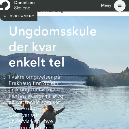
Meny
Meny
HURTIGMENY
Ungdomsskule
der kvar
enkelt tel
I vakre omgivelser på
Frekhaug finn du ein
unik ungdomsskule.
Fantastisk elevmiljø og
eit personale som ser
den enkelte elev.
God, variert
undervisning i nye
tenelege lokaler -