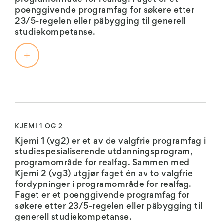
og
for
poenggivende programfag for søkere etter
kvalitativ
realfag.
23/5-regelen eller påbygging til generell
gjennom
Faget
studiekompetanse.
eksperimenter
er
som
et
resulterer
poenggivende
i
programfag
lover,
for
ofte
Geofag
søkere
av
1:
etter
matematisk
23/5-
natur.
I
KJEMI 1 OG 2
regelen
Vi
Geofag
eller
Kjemi 1 (vg2) er et av de valgfrie programfag i
kan
1
påbygging
studiespesialiserende utdanningsprogram,
på
vil
til
programområde for realfag. Sammen med
mange
du
generell
Kjemi 2 (vg3) utgjør faget én av to valgfrie
måter
få
studiekompetanse.
fordypninger i programområde for realfag.
omtale
et
Faget er et poenggivende programfag for
fysikk
innblikk
søkere etter 23/5-regelen eller påbygging til
som
i
Biologi
generell studiekompetanse.
“anvendt
hvordan