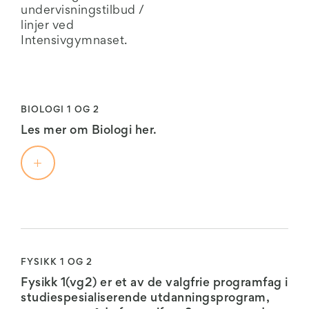
undervisningstilbud /
linjer ved
Intensivgymnaset.
BIOLOGI 1 OG 2
Les mer om Biologi her.
Biologi
1
(vg2)
er
FYSIKK 1 OG 2
et
Fysikk 1(vg2) er et av de valgfrie programfag i
av
studiespesialiserende utdanningsprogram,
de