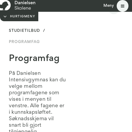
Meny
Meny
HURTIGMENY
STUDIETILBUD
/
PROGRAMFAG
Programfag
På Danielsen
Intensivgymnas kan du
velge mellom
programfagene som
vises i menyen til
venstre. Alle fagene er
i kunnskapsløftet.
Søknadsskjema vil
snart bli gjort