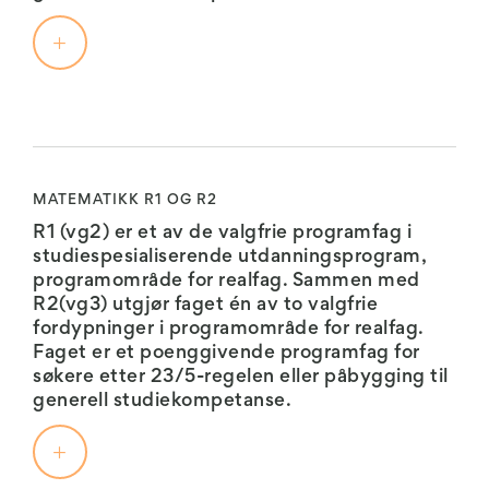
1:
matematikk”.
planeten
Programfagene
vår
Biologi
i
har
1
fysikk
blitt
er
gir
dannet
et
Kjemi
en
gjennom
muntlig-
1:
bred
millioner
praktisk
og
av
Kjemi
fag
MATEMATIKK R1 OG R2
grundig
år
1
som
R1 (vg2) er et av de valgfrie programfag i
innføring
med
er
inneholder
studiespesialiserende utdanningsprogram,
i
geologiske
et
hovedområder
programområde for realfag. Sammen med
de
prosesser
muntlig
som
R2(vg3) utgjør faget én av to valgfrie
grunnleggende
som
fag
den
fordypninger i programområde for realfag.
kunnskaper
magmatisme,
med
unge
Faget er et poenggivende programfag for
og
kontinentaldrift
10-
biologen,
søkere etter 23/5-regelen eller påbygging til
ferdigheter
og
15
cellebiologi,
generell studiekompetanse.
som
erosjon.
elevøvelser,
menneskets
ligger
Dette
som
fysiologi,
til
brukes
tar
funksjon
grunn
til
for
og