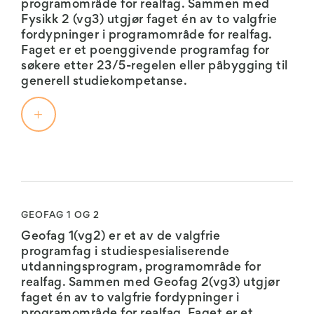
programområde for realfag. Sammen med
valgfrie
Fysikk 2 (vg3) utgjør faget én av to valgfrie
programfag
fordypninger i programområde for realfag.
i
Faget er et poenggivende programfag for
studiespesialiserende
søkere etter 23/5-regelen eller påbygging til
utdanningsprogram,
generell studiekompetanse.
programområde
for
realfag.
Sammen
med
Biologi
Fysikk
2
1:
(vg3)
utgjør
Fysikkfaget
GEOFAG 1 OG 2
faget
strever
én
Geofag 1(vg2) er et av de valgfrie
etter
av
programfag i studiespesialiserende
å
to
utdanningsprogram, programområde for
beskrive
valgfrie
realfag. Sammen med Geofag 2(vg3) utgjør
naturen
fordypninger
faget én av to valgfrie fordypninger i
empirisk
programområde
programområde for realfag. Faget er et