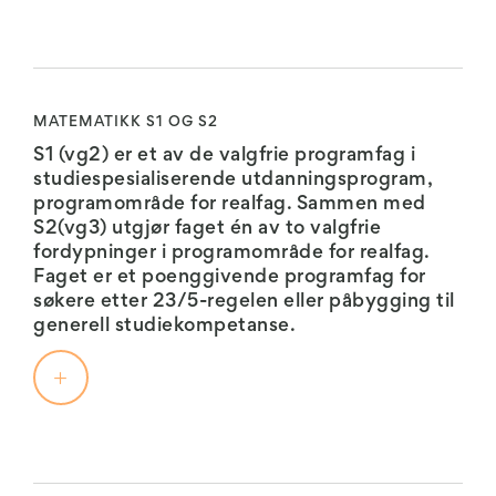
for
å
seg:
tilpasning
vår
se
uorganisk
og
R1:
virkelighetsoppfatning,
på
og
biologisk
og
geologiske
organisk
mangfold.
gir
ressurser
R1
kjemi
Kurset
MATEMATIKK S1 OG S2
grunnlag
som
og
med
har
for
S1 (vg2) er et av de valgfrie programfag i
olje,
R2
fokus
obligatoriske
videre
studiespesialiserende utdanningsprogram,
gass,
danner
på
elevøvelser
studier
programområde for realfag. Sammen med
vann
grunnlaget
kjemiske
og
innenfor
S2(vg3) utgjør faget én av to valgfrie
og
for
strukturer,
ekskursjoner.
realfag,
fordypninger i programområde for realfag.
mineraler.
bl.a.
bindinger
Halvårskurs:
ingeniøryrker,
Faget er et poenggivende programfag for
Vi
matematikk-
og
Biologi
arkitektur
søkere etter 23/5-regelen eller påbygging til
ser
og
reaksjoner
1
med
generell studiekompetanse.
også
fysikkstudier
samt
(vg2),
mer.
på
på
periodesystemet.
høst
Fysikk
hvordan
universitetsnivå,
Temaer
1
Jorden
samt
som
Forkunnskaper:
spenner
over
ingeniørstudier.
vannkjemi,
Naturfag
over
et
R1
syre/base
S1
vg1
mange
geologisk
faget
og
og
Eksamen: