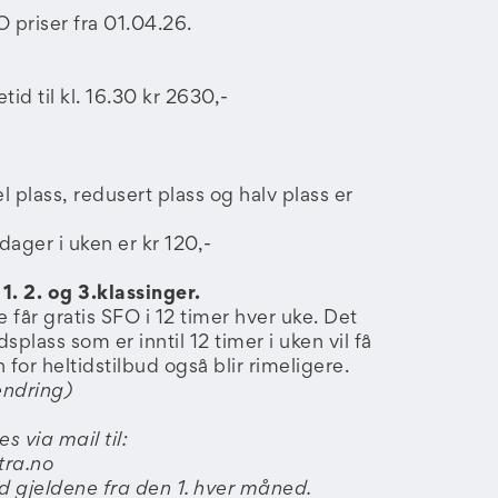
 priser fra 01.04.26.
tid til kl. 16.30 kr 2630,-
plass, redusert plass og halv plass er
ager i uken er kr 120,-
1. 2. og 3.klassinger.
se får gratis SFO i 12 timer hver uke. Det
splass som er inntil 12 timer i uken vil få
 for heltidstilbud også blir rimeligere.
endring)
s via mail til:
ra.no
 gjeldene fra den 1. hver måned.