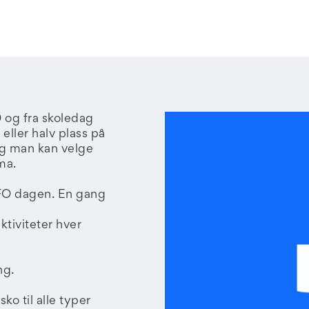
 og fra skoledag
 eller halv plass på
 og man kan velge
ma.
 SFO dagen. En gang
ktiviteter hver
ng.
o til alle typer