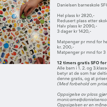
Danielsen barneskole SFO
Hel plass kr 2820,-
Redusert plass etter skole
Halv plass kr 2090,-
3 dager kr 1420,-
Matpenger pr mnd for hel 
kr. 200,-
Matpenger pr mnd for 3 d
12 timers gratis SFO for 
Alle barn i 1. 2. og 3.klas
betyr at de som har deltid
denne gratis, og at prisen
(Med forbehold om pris
Oppsigelse av plass gjøre
monicame@danielsensot
Oppsigelsen er en måned