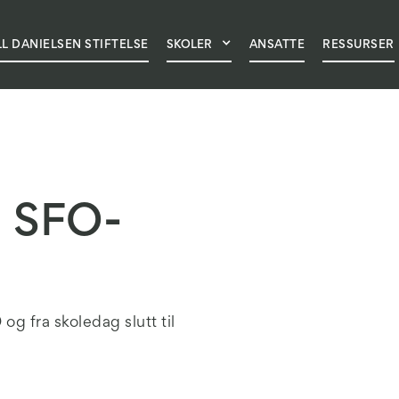
LL DANIELSEN STIFTELSE
ANSATTHÅNDBOK
HVORFOR VELGE OSS
SKOLER
ANSATTE
NYHETER
RESSURSER
OM SK
l SFO-
g fra skoledag slutt til