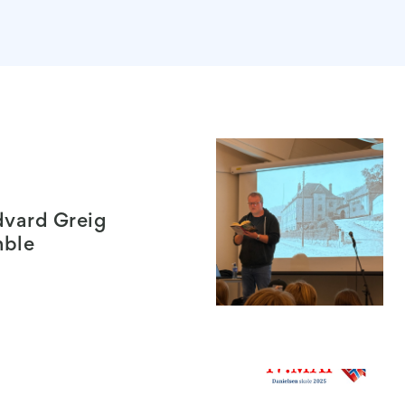
dvard Greig
mble