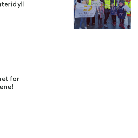
nteridyll
het for
vene!