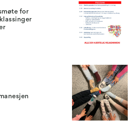
smøte for
.klassinger
er
 manesjen