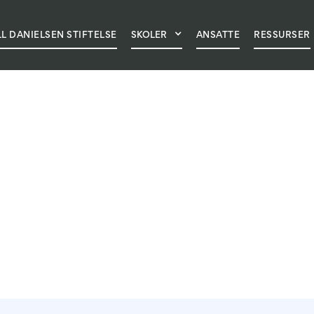
LL DANIELSEN STIFTELSE
ANSATTHÅNDBOK
HVORFOR VELGE OSS
SKOLER
ANSATTE
NYHETER
RESSURSER
OM SK