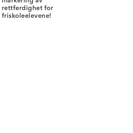
markering av
rettferdighet for
friskoleelevene!