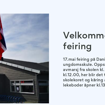
Velkomme
feiring
17.mai feiring på Dan
ungdomsskule. Oppsti
avmarsj fra skolen kl
kl.12.00, her blir det
skolekoret og kåring
lekeboder åpner kl.1