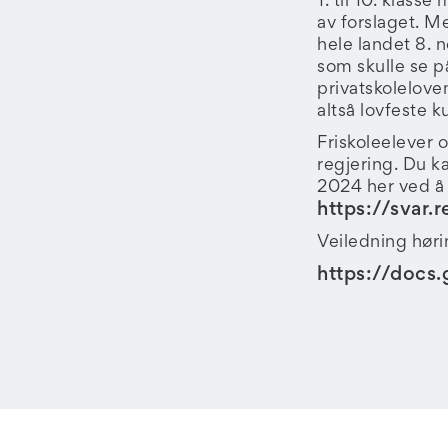
1. til 10. klasse
av forslaget. M
hele landet 8. 
som skulle se p
privatskoleloven
altså lovfeste k
Friskoleelever o
regjering. Du k
2024 her ved å 
https://svar.r
Veiledning høri
https://docs