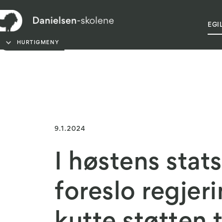
EGI
FORELDREHÅNDBOK
HURTIGMENY
9.1.2024
I høstens stat
foreslo regjer