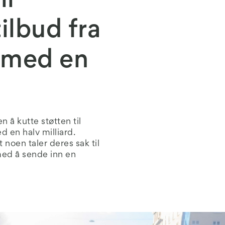
il
ilbud fra
se med en
n å kutte støtten til
ed en halv milliard.
 noen taler deres sak til
med å sende inn en