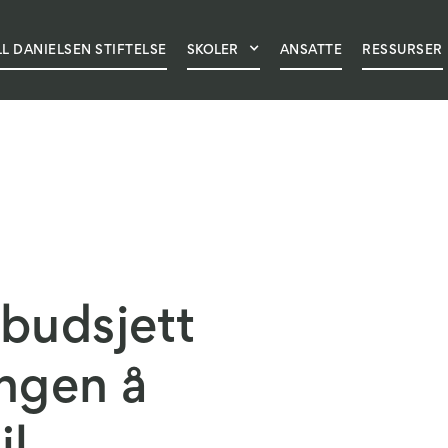
LL DANIELSEN STIFTELSE
SKOLER
ANSATTE
RESSURSER
ANSATTHÅNDBOK
HVORFOR VELGE OSS
NYHETER
OM SK
sbudsjett
ingen å