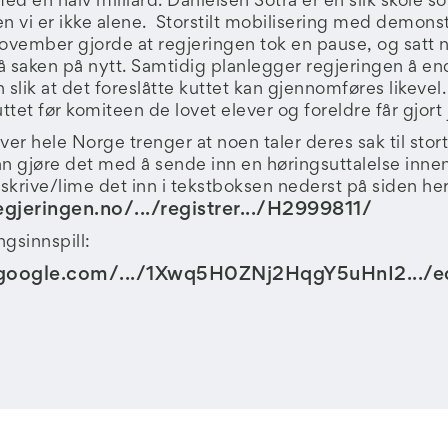
 med en halv milliard. Danielsen Sotra er en slik skole so
en vi er ikke alene. Storstilt mobilisering med demons
november gjorde at regjeringen tok en pause, og satt
å saken på nytt. Samtidig planlegger regjeringen å en
 slik at det foreslåtte kuttet kan gjennomføres likevel
uttet før komiteen de lovet elever og foreldre får gjor
ver hele Norge trenger at noen taler deres sak til stor
an gjøre det med å sende inn en høringsuttalelse innen
skrive/lime det inn i tekstboksen nederst på siden her
egjeringen.no/.../registrer.../H2999811/
ngsinnspill:
.google.com/.../1Xwq5H0ZNj2HqgY5uHnI2.../edi