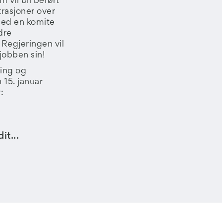
m vil bli berørt
trasjoner over
 ned en komite
dre
. Regjeringen vil
t jobben sin!
ting og
 15. januar
:
t...