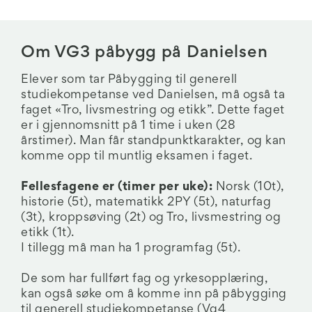
Om VG3 påbygg på Danielsen
Elever som tar Påbygging til generell
studiekompetanse ved Danielsen, må også ta
faget «Tro, livsmestring og etikk”. Dette faget
er i gjennomsnitt på 1 time i uken (28
årstimer). Man får standpunktkarakter, og kan
komme opp til muntlig eksamen i faget.
Fellesfagene er (timer per uke):
Norsk (10t),
historie (5t), matematikk 2PY (5t), naturfag
(3t), kroppsøving (2t) og Tro, livsmestring og
etikk (1t).
I tillegg må man ha 1 programfag (5t).
De som har fullført fag og yrkesopplæring,
kan også søke om å komme inn på påbygging
til generell studiekompetanse (Vg4