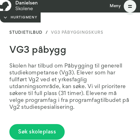
Meny
Meny
HURTIGMENY
STUDIETILBUD
/
VG3 PÅBYGGINGSKURS
VG3 påbygg
Skolen har tilbud om Påbygging til generell
studiekompetanse (Vg3). Elever som har
fullført Vg2 ved et yrkesfaglig
utdanningsområde, kan søke. Vi vil prioritere
søkere til full plass (31 timer). Elevene må
velge programfag i fra programfagtilbudet på
Vg2 studiespesialisering.
Søk skoleplass