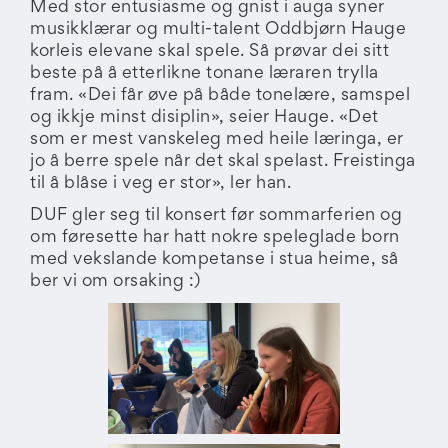
Med stor entusiasme og gnist i auga syner
musikklærar og multi-talent Oddbjørn Hauge
korleis elevane skal spele. Så prøvar dei sitt
beste på å etterlikne tonane læraren trylla
fram. «Dei får øve på både tonelære, samspel
og ikkje minst disiplin», seier Hauge. «Det
som er mest vanskeleg med heile læringa, er
jo å berre spele når det skal spelast. Freistinga
til å blåse i veg er stor», ler han.
DUF gler seg til konsert før sommarferien og
om føresette har hatt nokre speleglade born
med vekslande kompetanse i stua heime, så
ber vi om orsaking :)