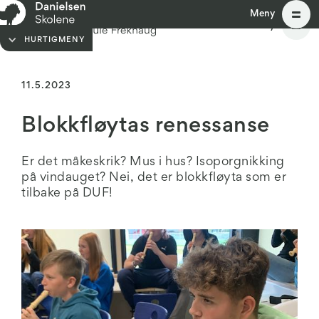
Meny
Meny
HURTIGMENY
11.5.2023
Blokkfløytas renessanse
Er det måkeskrik? Mus i hus? Isoporgnikking
på vindauget? Nei, det er blokkfløyta som er
tilbake på DUF!