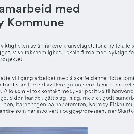
samarbeid med
y Kommune
viktigheten av å markere kranselaget, for å hylle alle
get. Vise takknemlighet. Lokale firma med dyktige fo
rosjektet.
satte vi i gang arbeidet med å skaffe denne flotte tomt
 tomt som ble eid av flere grunneiere, hvor noen deler
r. Alle som vi tok kontakt med, var positive til henven
selge. Siden har det gått slag i slag, med et godt sama
munen, barnehagen på nabotomten, Karmøy Fiskerimu
andre som har involvert i byggeprosessen, sier Skartve