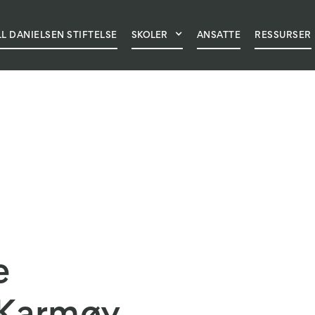
LL DANIELSEN STIFTELSE
SKOLER
ANSATTE
RESSURSER
GE OSS
NYHETER
OM SKOLEN
PRAKTISK INFORMA
e