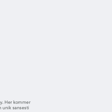
møy. Her kommer
n unik sansesti