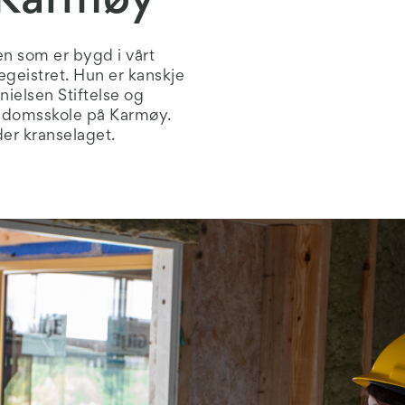
 Karmøy
en som er bygd i vårt
egeistret. Hun er kanskje
nielsen Stiftelse og
ngdomsskole på Karmøy.
der kranselaget.