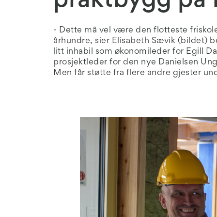
praktbygg på
- Dette må vel være den flotteste friskol
århundre, sier Elisabeth Sævik (bildet) b
litt inhabil som økonomileder for Egill Da
prosjektleder for den nye Danielsen U
Men får støtte fra flere andre gjester un