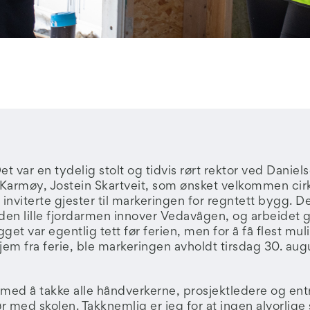
var en tydelig stolt og tidvis rørt rektor ved Daniel
armøy, Jostein Skartveit, som ønsket velkommen cir
inviterte gjester til markeringen for regntett bygg. D
 den lille fjordarmen innover Vedavågen, og arbeidet gå
get var egentlig tett før ferien, men for å få flest mul
em fra ferie, ble markeringen avholdt tirsdag 30. aug
 med å takke alle håndverkerne, prosjektledere og en
r med skolen. Takknemlig er jeg for at ingen alvorlige