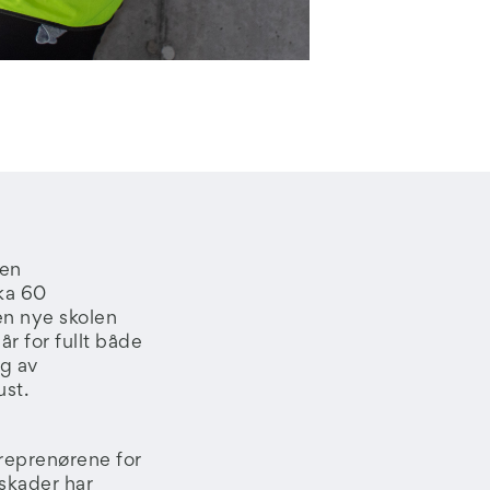
sen
ka 60
en nye skolen
r for fullt både
ig av
ust.
treprenørene for
 skader har