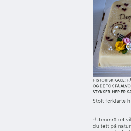
HISTORISK KAKE: HÅ
OG DE TOK PÅ ALV
STYKKER. HER ER K
Stolt forklarte 
-Uteområdet vil
du tett på natu