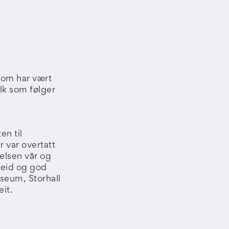
 som har vært
lk som følger
en til
 var overtatt
delsen vår og
rbeid og god
seum, Storhall
it.