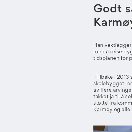
Godt 
Karmø
Han vektlegger 
med å reise byg
tidsplanen for p
-Tilbake i 2013 
skolebygget, en
av flere arvinge
takket ja til å 
støtte fra kom
Karmøy og alle 