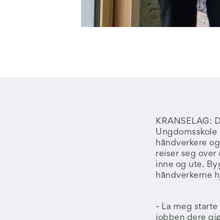
KRANSELAG: Det 
Ungdomsskole K
håndverkere og 
reiser seg over
inne og ute. Byg
håndverkerne hj
- La meg starte
jobben dere gjø