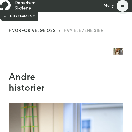
Meny
Meny
HURTIGMENY
HVORFOR VELGE OSS
/
HVA ELEVENE SIER
Andre
historier