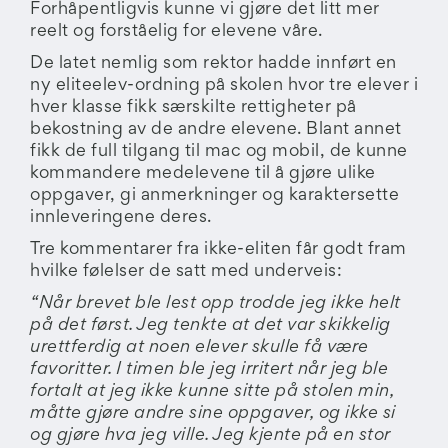
Forhåpentligvis kunne vi gjøre det litt mer
reelt og forståelig for elevene våre.
De latet nemlig som rektor hadde innført en
ny eliteelev-ordning på skolen hvor tre elever i
hver klasse fikk særskilte rettigheter på
bekostning av de andre elevene. Blant annet
fikk de full tilgang til mac og mobil, de kunne
kommandere medelevene til å gjøre ulike
oppgaver, gi anmerkninger og karaktersette
innleveringene deres.
Tre kommentarer fra ikke-eliten får godt fram
hvilke følelser de satt med underveis:
“Når brevet ble lest opp trodde jeg ikke helt
på det først. Jeg tenkte at det var skikkelig
urettferdig at noen elever skulle få være
favoritter. I timen ble jeg irritert når jeg ble
fortalt at jeg ikke kunne sitte på stolen min,
måtte gjøre andre sine oppgaver, og ikke si
og gjøre hva jeg ville. Jeg kjente på en stor