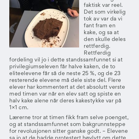
faktisk var reel.
Det som virkelig
tok av var da vi
fant fram en
kake, og sa at
den skulle deles
rettferdig.
Rettferdig
fordeling vil jo i dette standssamfunnet si at
privilegiumseleven får halve kaken, de to
eliteelevene får så de neste 25 %, og de 23
resterende elevene må dele siste del. Flere
elever har kommentert at det absolutt verste
med timen var når en elev satt og spiste en
halv kake alene når deres kakestykke var på
1×1 cm.
Lærerne tror at timen fikk fram selve poenget,
og at standssamfunnet som bakgrunnsteppe
for revolusjonen sitter ganske godt. – Elevene
sa jo at de hadde protestert høylytt om dette