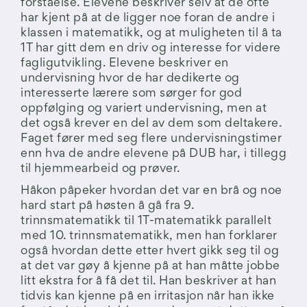
forståelse. Elevene beskriver selv at de ofte
har kjent på at de ligger noe foran de andre i
klassen i matematikk, og at muligheten til å ta
1T har gitt dem en driv og interesse for videre
fagligutvikling. Elevene beskriver en
undervisning hvor de har dedikerte og
interesserte lærere som sørger for god
oppfølging og variert undervisning, men at
det også krever en del av dem som deltakere.
Faget fører med seg flere undervisningstimer
enn hva de andre elevene på DUB har, i tillegg
til hjemmearbeid og prøver.
Håkon påpeker hvordan det var en brå og noe
hard start på høsten å gå fra 9.
trinnsmatematikk til 1T-matematikk parallelt
med 10. trinnsmatematikk, men han forklarer
også hvordan dette etter hvert gikk seg til og
at det var gøy å kjenne på at han måtte jobbe
litt ekstra for å få det til. Han beskriver at han
tidvis kan kjenne på en irritasjon når han ikke