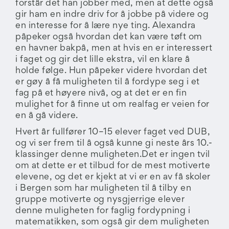
forstår det han jobber med, men at dette også
gir ham en indre driv for å jobbe på videre og
en interesse for å lære nye ting. Alexandra
påpeker også hvordan det kan være tøft om
en havner bakpå, men at hvis en er interessert
i faget og gir det lille ekstra, vil en klare å
holde følge. Hun påpeker videre hvordan det
er gøy å få muligheten til å fordype seg i et
fag på et høyere nivå, og at det er en fin
mulighet for å finne ut om realfag er veien for
en å gå videre.
Hvert år fullfører 10–15 elever faget ved DUB,
og vi ser frem til å også kunne gi neste års 10.-
klassinger denne muligheten.Det er ingen tvil
om at dette er et tilbud for de mest motiverte
elevene, og det er kjekt at vi er en av få skoler
i Bergen som har muligheten til å tilby en
gruppe motiverte og nysgjerrige elever
denne muligheten for faglig fordypning i
matematikken, som også gir dem muligheten