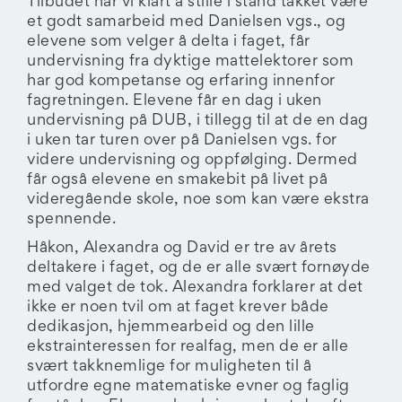
Tilbudet har vi klart å stille i stand takket være
et godt samarbeid med Danielsen vgs., og
elevene som velger å delta i faget, får
undervisning fra dyktige mattelektorer som
har god kompetanse og erfaring innenfor
fagretningen. Elevene får en dag i uken
undervisning på DUB, i tillegg til at de en dag
i uken tar turen over på Danielsen vgs. for
videre undervisning og oppfølging. Dermed
får også elevene en smakebit på livet på
videregående skole, noe som kan være ekstra
spennende.
Håkon, Alexandra og David er tre av årets
deltakere i faget, og de er alle svært fornøyde
med valget de tok. Alexandra forklarer at det
ikke er noen tvil om at faget krever både
dedikasjon, hjemmearbeid og den lille
ekstrainteressen for realfag, men de er alle
svært takknemlige for muligheten til å
utfordre egne matematiske evner og faglig