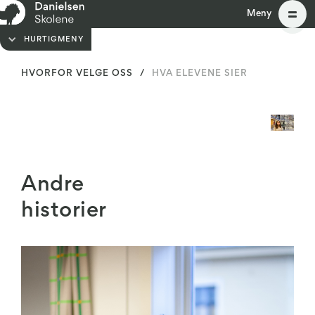
Meny
Meny
HURTIGMENY
HVORFOR VELGE OSS
/
HVA ELEVENE SIER
Andre
historier